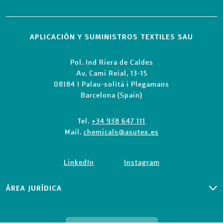
APLICACIÓN Y SUMINISTROS TEXTILES SAU
Pol. Ind Riera de Caldes
Av. Camí Reial, 13-15
08184 I Palau-solità i Plegamans
Barcelona (Spain)
Tel.
+34 938 647 111
Mail.
chemicals@asutex.es
LinkedIn
Instagram
ÁREA JURÍDICA
PRIVACY CLIENTS AND SUPPLIERS
POLÍTICA DE PRIVACIDAD