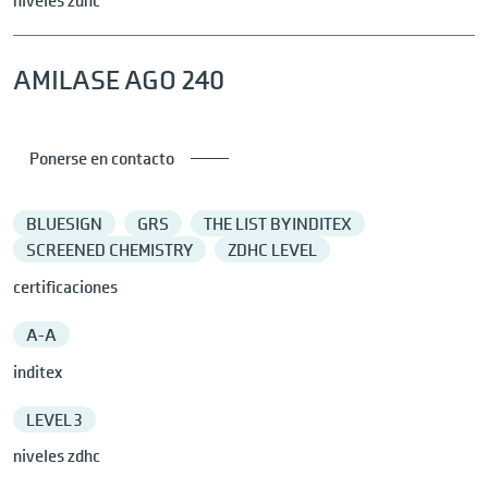
niveles zdhc
AMILASE AGO 240
Ponerse en contacto
BLUESIGN
GRS
THE LIST BY INDITEX
SCREENED CHEMISTRY
ZDHC LEVEL
certificaciones
A-A
inditex
LEVEL 3
niveles zdhc