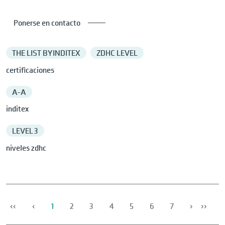
Ponerse en contacto
THE LIST BY INDITEX
ZDHC LEVEL
certificaciones
A-A
inditex
LEVEL 3
niveles zdhc
‹‹
‹
1
2
3
4
5
6
7
›
››