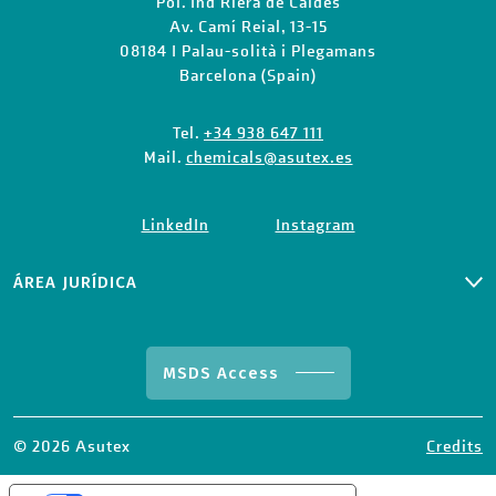
Pol. Ind Riera de Caldes
Av. Camí Reial, 13-15
08184 I Palau-solità i Plegamans
Barcelona (Spain)
Tel.
+34 938 647 111
Mail.
chemicals@asutex.es
LinkedIn
Instagram
ÁREA JURÍDICA
PRIVACY CLIENTS AND SUPPLIERS
POLÍTICA DE PRIVACIDAD
POLÍTICA DE COOKIES
MSDS Access
TÉRMINOS Y CONDICIONES DE VENTA
CÓDIGO ÉTICO
CANAL ÉTICO
© 2026 Asutex
Credits
CLÁUSULA DE RECEPCIÓN DE CV