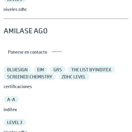
niveles zdhc
AMILASE AGO
Ponerse en contacto
BLUESIGN
EIM
GRS
THE LIST BY INDITEX
SCREENED CHEMISTRY
ZDHC LEVEL
certificaciones
A-A
inditex
LEVEL 3