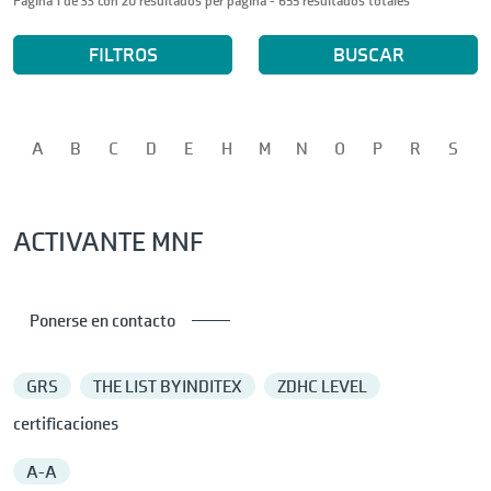
Página 1 de 33 con 20 resultados per página - 655 resultados totales
FILTROS
BUSCAR
A
B
C
D
E
H
M
N
O
P
R
S
ACTIVANTE MNF
Ponerse en contacto
GRS
THE LIST BY INDITEX
ZDHC LEVEL
certificaciones
A-A